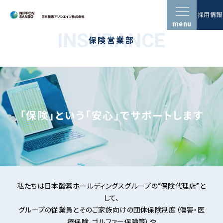
採用情報
menu
INSURANCE
保険営業部
「保険」という「安心」でサポートします
私たちは日本酸素ホールディングスグループの“保険代理店”と
して、
グループの従業員とそのご家族向けの団体保険制度（傷害・医
療保険、ゴルファー保険等）や